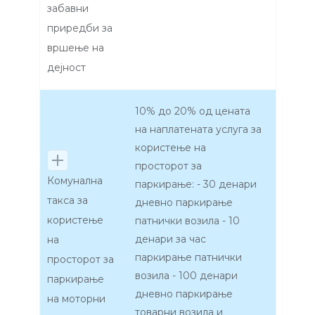
забавни
приредби за
вршење на
дејност
10% до 20% од цената
на наплатената услуга за
користење на
просторот за
Комунална
паркирање: - 30 денари
такса за
дневно паркирање
користење
патнички возила - 10
денари за час
на
паркирање патнички
просторот за
возила - 100 денари
паркирање
дневно паркирање
на моторни
товарни возила и