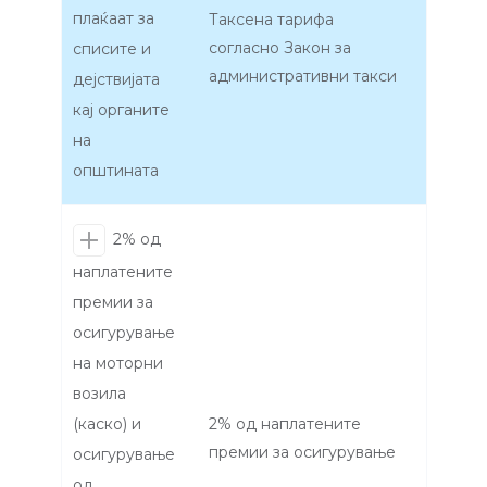
плаќаат за
Таксена тарифа
согласно Закон за
списите и
административни такси
дејствијата
кај органите
на
општината
2% од
наплатените
премии за
осигурување
на моторни
возила
(каско) и
2% од наплатените
премии за осигурување
осигурување
од