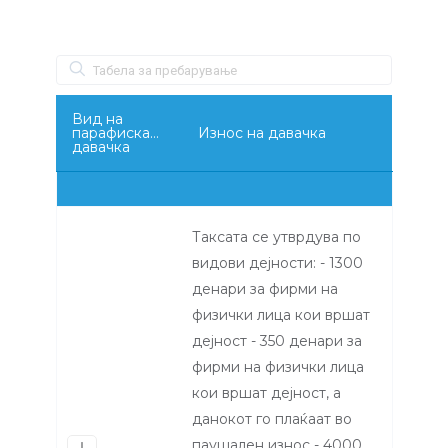
Вид на
парафискална
Износ на давачка
давачка
Таксата се утврдува по
видови дејности: - 1300
денари за фирми на
физички лица кои вршат
дејност - 350 денари за
фирми на физички лица
кои вршат дејност, а
данокот го плаќаат во
паушален износ - 4000