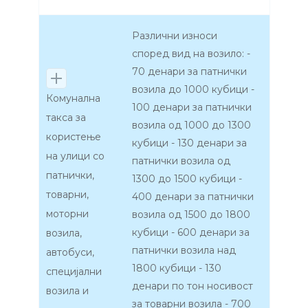
Различни износи
според вид на возило: -
70 денари за патнички
возила до 1000 кубици -
Комунална
100 денари за патнички
такса за
возила од 1000 до 1300
користење
кубици - 130 денари за
на улици со
патнички возила од
патнички,
1300 до 1500 кубици -
товарни,
400 денари за патнички
моторни
возила од 1500 до 1800
кубици - 600 денари за
возила,
патнички возила над
автобуси,
1800 кубици - 130
специјални
денари по тон носивост
возила и
за товарни возила - 700