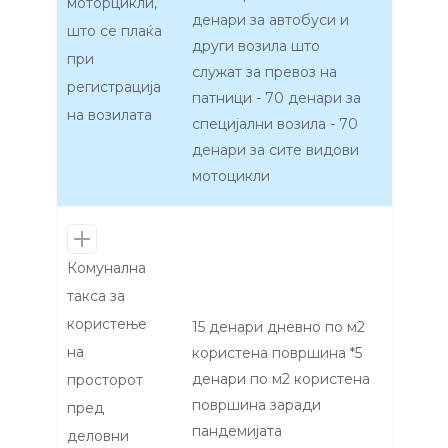
моторцикли,
денари за автобуси и
што се плаќа
други возила што
при
служат за превоз на
регистрација
патници - 70 денари за
на возилата
специјални возила - 70
денари за сите видови
мотоцикли
Комунална
такса за
користење
15 денари дневно по м2
на
користена површина *5
денари по м2 користена
просторот
површина заради
пред
пандемијата
деловни