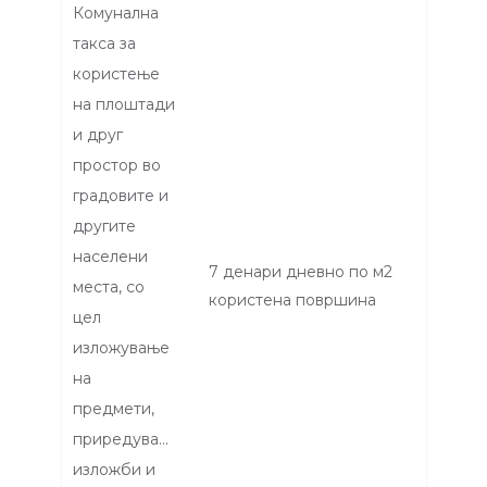
Комунална
такса за
користење
на плоштади
и друг
простор во
градовите и
другите
населени
7 денари дневно по м2
места, со
користена површина
цел
изложување
на
предмети,
приредување
изложби и