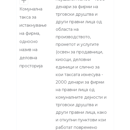
денари за фирми на
Комунална
трговски друштва и
такса за
други правни лица од
истакнување
областа на
на фирма,
производството,
односно
прометот и услугите
назив на
(освен за продавници,
деловна
киосци, деловни
просторија
единици и слично за
кои таксата изнесува -
2000 денари за фирми
на правни лица од
комуналните дејности и
трговски друштва и
други правни лица, како
и откупни пунктови кои
работат повремено