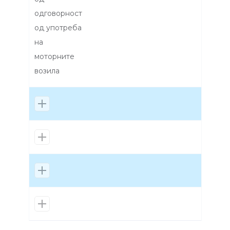
одговорност
од употреба
на
моторните
возила