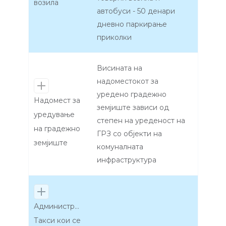
возила
автобуси - 50 денари
дневно паркирање
приколки
Висината на
надоместокот за
уредено градежно
Надомест за
земјиште зависи од
уредување
степен на уреденост на
на градежно
ГРЗ со објекти на
земјиште
комуналната
инфраструктура
Административни
Такси кои се