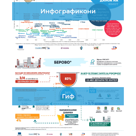
Инфографикони
Гиф