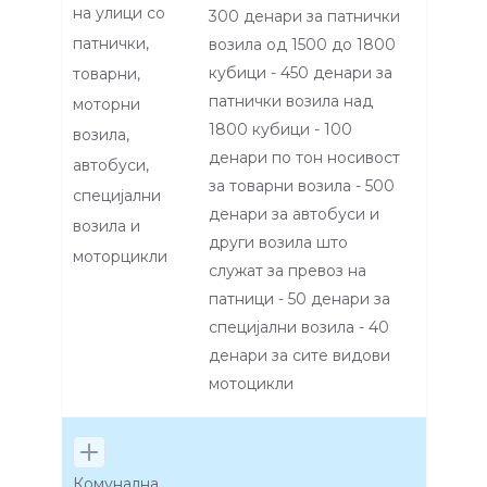
на улици со
300 денари за патнички
патнички,
возила од 1500 до 1800
кубици - 450 денари за
товарни,
патнички возила над
моторни
1800 кубици - 100
возила,
денари по тон носивост
автобуси,
за товарни возила - 500
специјални
денари за автобуси и
возила и
други возила што
моторцикли
служат за превоз на
патници - 50 денари за
специјални возила - 40
денари за сите видови
мотоцикли
Комунална