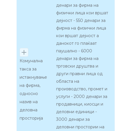
денари за фирма на
физички лица кои вршат
дејност - 550 денари за
фирма на физички лица
кои вршат дејност а
данокот го плаќаат
паушално - 6000
денари за фирма на
Комунална
трговски друштва и
такса за
други правни лица од
истакнување
областа на
на фирма,
производство, промет и
односно
услуги - 2000 денари за
назив на
продавници, киосци и
деловна
деловни единици -
просторија
3000 денари за
деловни простории на