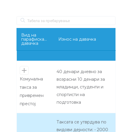
Вид на
парафискална
Износ на давачка
давачка
40 денари дневно за
Комунална
возрасни 10 денари за
младинци, студенти и
такса за
спортисти на
привремен
подготовка
престој
Таксата се утврдува по
видови дејности: - 2000