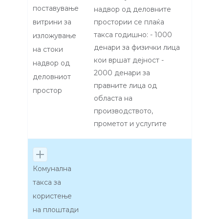
поставување
надвор од деловните
витрини за
простории се плаќа
такса годишно: - 1000
изложување
денари за физички лица
на стоки
кои вршат дејност -
надвор од
2000 денари за
деловниот
правните лица од
простор
областа на
производството,
прометот и услугите
Комунална
такса за
користење
на плоштади