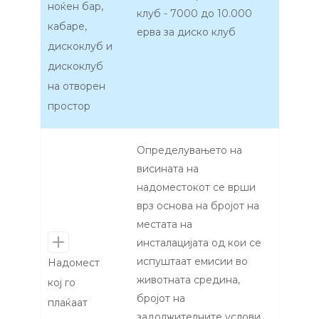
ноќен бар,
клуб - 7000 до 10.000
кабаре,
ерва за диско клуб
дискоклуб и
дискоклуб
на отворен
простор
Определувањето на
висината на
надоместокот се врши
врз основа на бројот на
местата на
инсталацијата од кои се
испуштаат емисии во
Надомест
животната средина,
кој го
бројот на
плаќаат
задолжителните услови