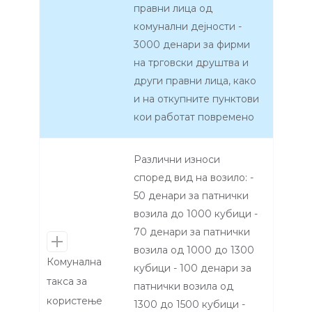
правни лица од
комунални дејности -
3000 денари за фирми
на трговски друштва и
други правни лица, како
и на откупните пунктови
кои работат повремено
Различни износи
според вид на возило: -
50 денари за патнички
возила до 1000 кубици -
70 денари за патнички
возила од 1000 до 1300
Комунална
кубици - 100 денари за
такса за
патнички возила од
користење
1300 до 1500 кубици -