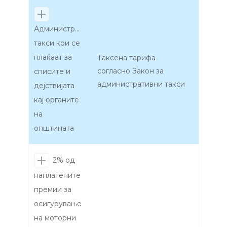
Административни
такси кои се
плаќаат за
Таксена тарифа
согласно Закон за
списите и
административни такси
дејствијата
кај органите
на
општината
2% од
наплатените
премии за
осигурување
на моторни