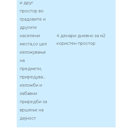
и друг
простор во
градовите и
другите
населени
4 денари дневно за м2
користен простор
места,со цел
изложување
на
предмети,
приредување
изложби и
забавни
приредби за
вршење на
дејност