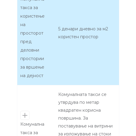
такса за
користење
на
5 денари дневно за м2
просторот
користен простор
пред
деловни
простории
за вршење
на дејност
Комуналната такси се
утврдува по метар
квадратен корисна
површина. За
Комунална
поставување на витрини
такса за
за изложување на стоки