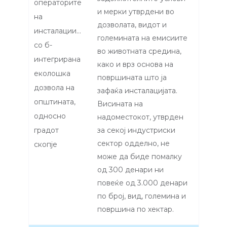
операторите
и мерки утврдени во
на
дозволата, видот и
инсталациите
големината на емисиите
со б-
во животната средина,
интегрирана
како и врз основа на
еколошка
површината што ја
дозвола на
зафаќа инсталацијата.
општината,
Висината на
односно
надоместокот, утврден
градот
за секој индустриски
сектор одделно, не
скопје
може да биде помалку
од 300 денари ни
повеќе од 3.000 денари
по број, вид, големина и
површина по хектар.