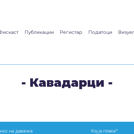
Фискаст
Публикации
Регистар
Податоци
Визуе
- Кавадарци -
нос на давачка
Кој ја плаќа?