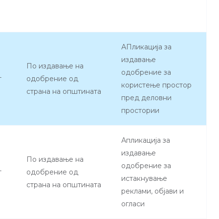
АПликација за
издавање
По издавање на
одобрение за
т
одобрение од
користење простор
страна на општината
пред деловни
простории
Апликација за
издавање
По издавање на
одобрение за
т
одобрение од
истакнување
страна на општината
реклами, објави и
огласи