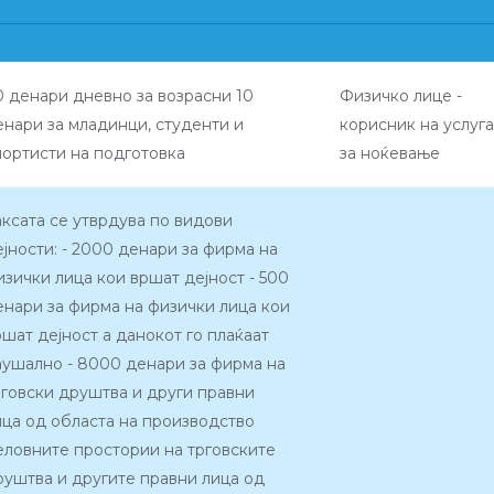
0 денари дневно за возрасни 10
Физичко лице -
енари за младинци, студенти и
корисник на услуга
портисти на подготовка
за ноќевање
аксата се утврдува по видови
ејности: - 2000 денари за фирма на
изички лица кои вршат дејност - 500
енари за фирма на физички лица кои
ршат дејност а данокот го плаќаат
аушално - 8000 денари за фирма на
рговски друштва и други правни
ица од областа на производство
еловните простории на трговските
руштва и другите правни лица од