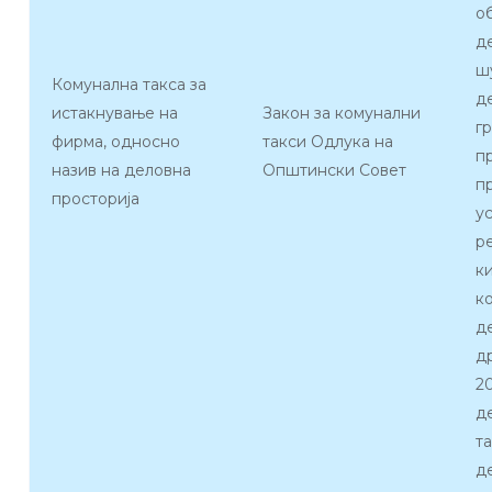
о
де
ш
Комунална такса за
де
истакнување на
Закон за комунални
г
фирма, односно
такси Одлука на
п
назив на деловна
Општински Совет
пр
просторија
ус
р
к
к
д
д
2
д
т
д