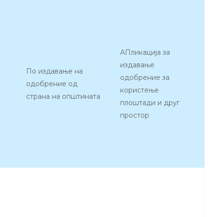
АПликација за
издавање
По издавање на
одобрение за
одобрение од
користење
страна на општината
плоштади и друг
простор