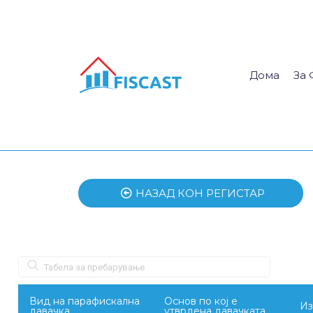
Дома
За 
НАЗАД КОН РЕГИСТАР
Вид на парафискална
Основ по кој е
Из
давачка
утврдена давачката