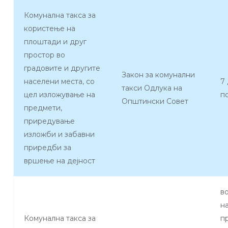
Комунална такса за
користење на
плоштади и друг
простор во
градовите и другите
Закон за комунални
населени места, со
7
такси Одлука на
цел изложување на
п
Општински Совет
предмети,
приредување
изложби и забавни
приредби за
вршење на дејност
в
н
Комунална такса за
пр