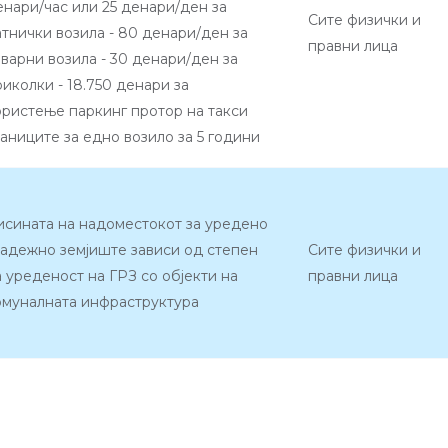
енари/час или 25 денари/ден за
Сите физички и
атнички возила - 80 денари/ден за
правни лица
оварни возила - 30 денари/ден за
риколки - 18.750 денари за
ористење паркинг протор на такси
таниците за едно возило за 5 години
исината на надоместокот за уредено
радежно земјиште зависи од степен
Сите физички и
а уреденост на ГРЗ со објекти на
правни лица
омуналната инфраструктура