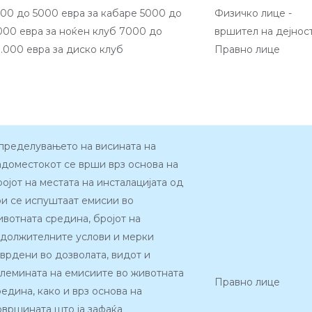
500 до 5000 евра за кабаре 5000 до
Физичко лице -
000 евра за ноќен клуб 7000 до
вршител на дејнос
0.000 евра за диско клуб
Правно лице
пределувањето на висината на
адоместокот се врши врз основа на
ројот на местата на инсталацијата од
ои се испуштаат емисии во
ивотната средина, бројот на
адолжителните услови и мерки
тврдени во дозволата, видот и
олемината на емисиите во животната
Правно лице
редина, како и врз основа на
овршината што ја зафаќа