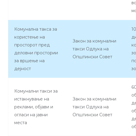
в
м
Комунална такса за
1
користење на
д
Закон за комунални
просторот пред
к
такси Одлука на
деловни простории
з
Општински Совет
за вршење на
п
дејност
з
6
Комунални такси за
о
истакнување на
Закон за комунални
д
реклами, објави и
такси Одлука на
о
огласи на јавни
Општински Совет
д
места
об