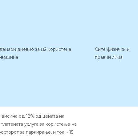
 денари дневно за м2 користена
Сите физички и
овршина
правни лица
о висина од 12% од цената на
аплатената услуга за користење на
осторот за паркирање, и тоа: - 15