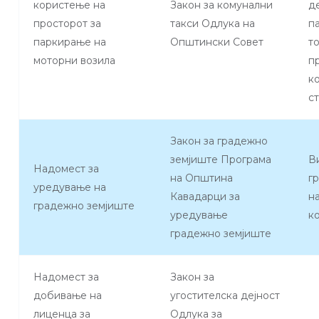
користење на
Закон за комунални
д
просторот за
такси Одлука на
п
паркирање на
Општински Совет
т
моторни возила
п
к
с
Закон за градежно
земјиште Програма
В
Надомест за
на Општина
г
уредување на
Кавадарци за
н
градежно земјиште
уредување
к
градежно земјиште
Надомест за
Закон за
добивање на
угостителска дејност
лиценца за
Одлука за