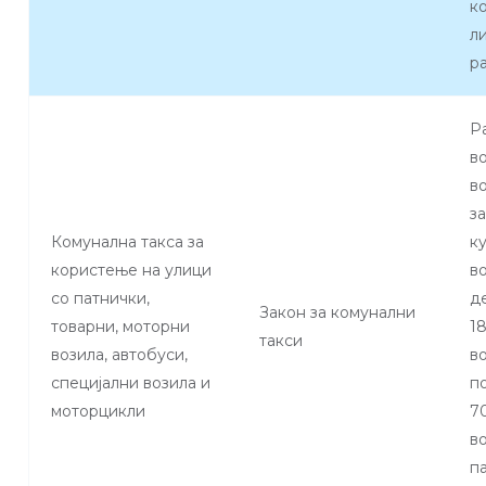
к
л
р
Р
в
в
з
Комунална такса за
к
користење на улици
в
со патнички,
д
Закон за комунални
товарни, моторни
1
такси
возила, автобуси,
в
специјални возила и
по
моторцикли
7
в
п