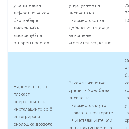
угостителска
утврдување на
2
дејност во ноќен
висината на
7
бар, кабаре,
надоместокот за
1
дискоклуб и
добивање лиценца
дискоклуб на
за вршење
отворен простор
угостителска дејнист
О
н
б
Закон за животна
к
Надомест кој го
средина Уредба за
ж
плаќаат
висина на
з
операторите на
надоместок кој го
у
инсталациите со б-
плаќаат операторите
г
интегрирана
на инсталациите кои
с
еколошка дозвола
вршат активности за
п