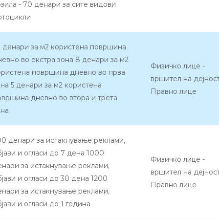
озила - 70 денари за сите видови
отоцикли
0 денари за м2 користена површина
невно во екстра зона 8 денари за м2
Физичко лице -
ористена површина дневно во прва
вршител на дејнос
она 5 денари за м2 користена
Правно лице
овршина дневно во втора и трета
она
00 денари за истакнување реклами,
бјави и огласи до 7 дена 1000
Физичко лице -
енари за истакнување реклами,
вршител на дејнос
бјави и огласи до 30 дена 1200
Правно лице
енари за истакнување реклами,
јави и огласи до 1 година