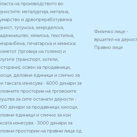
бласта на производството вo
јностите: металургија, метална,
умарство и дрвопреработувачка
јност, тутунска, земјоделска,
Физичко лице -
радежништво, хемиска, текстилна,
вршител на дејнос
рехранбена, печатарска и хемиска;
Правно лице
ометот (трговија на големо) и
лугите (транспорт, хотели,
есторани), освен за продавници,
иосци, деловни единици и слично за
ои таксата изнесува - 6000 денари за
еловните простории на трговските
руштва за сите останати дејности -
000 денари за продавници, киосци,
еловни единици и слично за кои
аксата изнесува - 3000 денари за
еловни простории на правни лица од