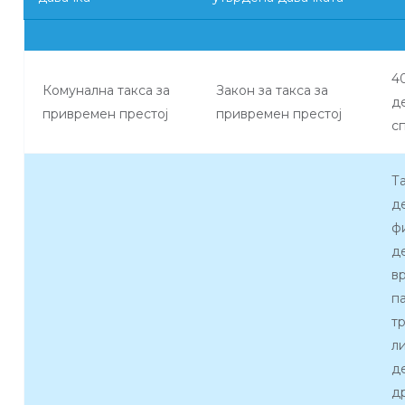
4
Комунална такса за
Закон за такса за
д
привремен престој
привремен престој
с
Т
д
ф
д
в
п
т
л
д
д