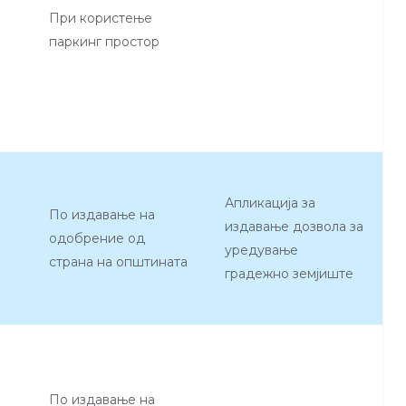
При користење
паркинг простор
Апликација за
По издавање на
издавање дозвола за
одобрение од
уредување
страна на општината
градежно земјиште
По издавање на