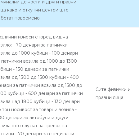
омунални дејности и други правни
ица како и откупни центри што
аботат повремено
азлични износи според вид на
озило: - 70 денари за патнички
озила до 1000 кубици - 100 денари
а патнички возила од 1000 до 1300
убици - 130 денари за патнички
озила од 1300 до 1500 кубици - 400
енари за патнички возила од 1500 до
Сите физички и
800 кубици - 600 денари за патнички
правни лица
озила над 1800 кубици - 130 денари
 тон носивост за товарни возила -
00 денари за автобуси и други
озила што служат за превоз на
атници - 70 денари за специјални