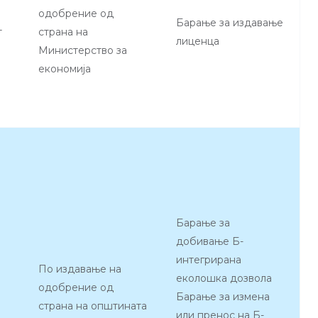
одобрение од
Барање за издавање
т
страна на
лиценца
Министерство за
економија
Барање за
добивање Б-
интегрирана
По издавање на
еколошка дозвола
одобрение од
Барање за измена
страна на општината
или пренос на Б-