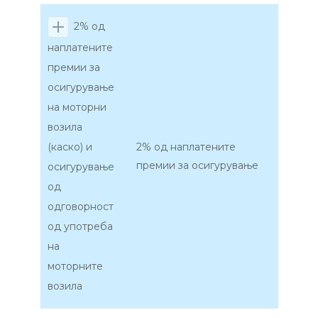
2% од
наплатените
премии за
осигурување
на моторни
возила
(каско) и
2% од наплатените
премии за осигурување
осигурување
од
одговорност
од употреба
на
моторните
возила