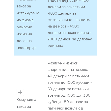
видови дејности: - 400
такса за
денари за занаетчии
истакнување
-1600 денари за
физичко лице - вршител
на фирма,
на дејност - 4000
односно
денари за правни лица -
назив на
2000 денари за деловна
деловна
единица
просторија
Различни износи
според вид на возило: -
40 денари за патнички
возила до 1000 кубици -
60 денари за патнички
возила од 1000 до 1300
Комунална
кубици - 80 денари за
такса за
патнички возила од