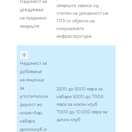
Надомест за
земјиште зависи од
уредување
степен на уреденост на
на градежно
ГРЗ со објекти на
земјиште
комуналната
инфраструктура
Надомест за
добивање
на лиценца
за
2500 до 5000 евра за
угостителска
кабаре 5000 до 7000
евра за ноќен клуб
дејност во
7000 до 10.000 евра за
ноќен бар,
диско клуб
кабаре,
дискоклуб и