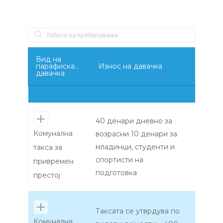
Вид на
парафискална
Износ на давачка
давачка
40 денари дневно за
Комунална
возрасни 10 денари за
младинци, студенти и
такса за
спортисти на
привремен
подготовка
престој
Таксата се утврдува по
Комунална