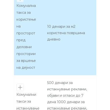
Комунална
такса за
користење
на
10 денари за м2
користена површина
просторот
дневно
пред
деловни
простории
за вршење
на дејност
500 денари за
истакнување реклами,
Комунални
објави и огласи до 7
такси за
дена 1000 денари за
истакнување
истакнување реклами,