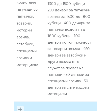
користење
1300 до 1500 кубици -
на улици со
250 денари за патнички
патнички,
возила од 1500 до 1800
кубици - 400 денари за
товарни,
патнички возила над
моторни
1800 кубици - 100
возила,
денари по тон носивост
автобуси,
за товарни возила - 450
специјални
денари за автобуси и
возила и
други возила што
моторцикли
служат за превоз на
патници - 50 денари за
специјални возила - 50
денари за сите видови
мотоцикли