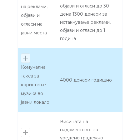
објави и огласи до 30
на реклами,
дена 1300 денари за
објави и
истакнување реклами,
огласи на
објави и огласи до 1
јавни места
година
Комунална
такса за
4000 денари годишно
користење
музика во
јавни локало
Висината на
надоместокот за
уредено градежно