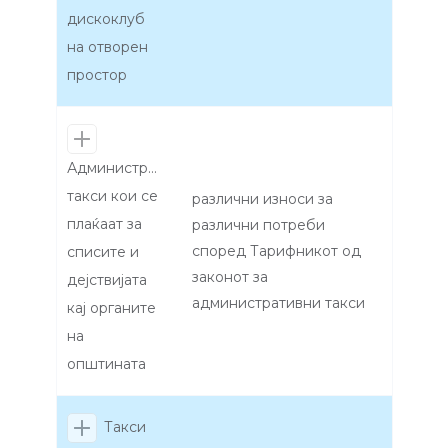
дискоклуб
на отворен
простор
Административни
такси кои се
различни износи за
плаќаат за
различни потреби
според Тарифникот од
списите и
законот за
дејствијата
административни такси
кај органите
на
општината
Такси