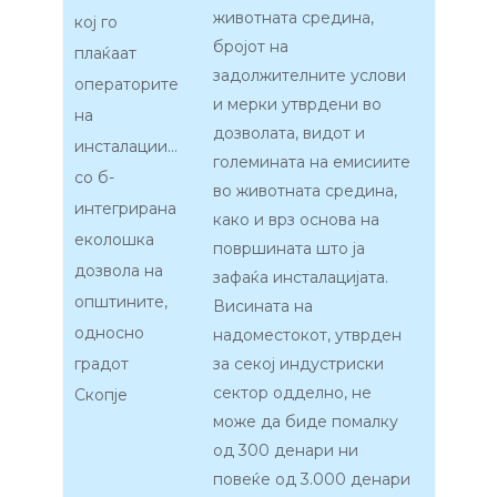
животната средина,
кој го
бројот на
плаќаат
задолжителните услови
операторите
и мерки утврдени во
на
дозволата, видот и
инсталациите
големината на емисиите
со б-
во животната средина,
интегрирана
како и врз основа на
еколошка
површината што ја
дозвола на
зафаќа инсталацијата.
општините,
Висината на
односно
надоместокот, утврден
градот
за секој индустриски
сектор одделно, не
Скопје
може да биде помалку
од 300 денари ни
повеќе од 3.000 денари