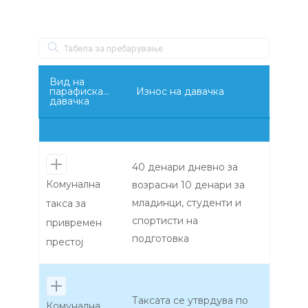
Вид на
парафискална
Износ на давачка
давачка
40 денари дневно за
Комунална
возрасни 10 денари за
младинци, студенти и
такса за
спортисти на
привремен
подготовка
престој
Таксата се утврдува по
Комунална