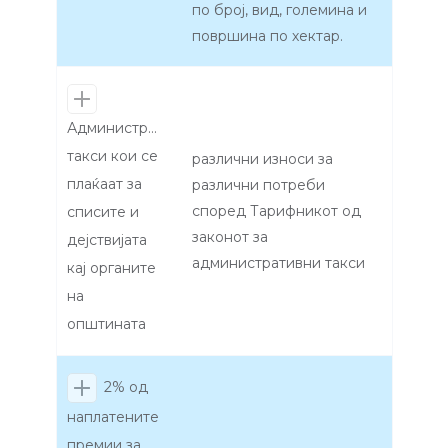
по број, вид, големина и
површина по хектар.
Административни
такси кои се
различни износи за
плаќаат за
различни потреби
според Тарифникот од
списите и
законот за
дејствијата
административни такси
кај органите
на
општината
2% од
наплатените
премии за