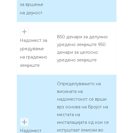
за вршење
на дејност
850 денари за делумно
Надомест за
уредено земјиште 950
уредување
денари за целосно
на градежно
уредено земјиште
земјиште
Определувањето на
висината на
надоместокот се врши
врз основа на бројот на
местата на
инсталацијата од кои се
испуштаат емисии во
Надомест