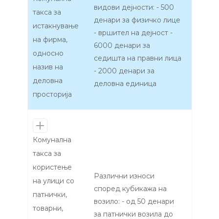
видови дејности: - 500
такса за
денари за физичко лице
истакнување
- вршител на дејност -
на фирма,
6000 денари за
односно
седишта на правни лица
назив на
- 2000 денари за
деловна
деловна единица
просторија
Комунална
такса за
користење
Различни износи
на улици со
според кубикажа на
патнички,
возило: - од 50 денари
товарни,
за патнички возила до